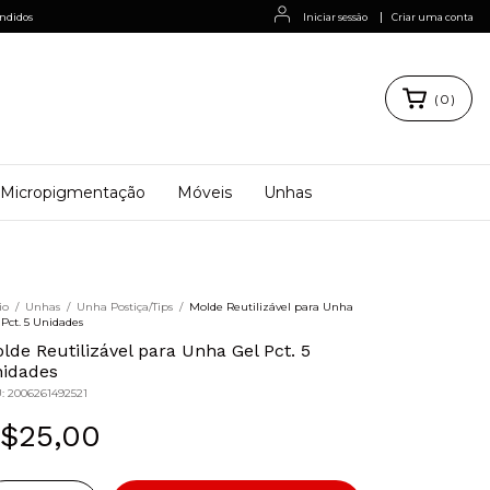
|
ndidos
Iniciar sessão
Criar uma conta
(
0
)
Micropigmentação
Móveis
Unhas
io
/
Unhas
/
Unha Postiça/Tips
/
Molde Reutilizável para Unha
 Pct. 5 Unidades
lde Reutilizável para Unha Gel Pct. 5
idades
U:
2006261492521
$25,00