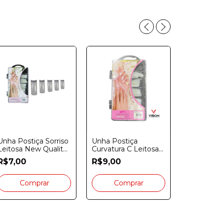
Unha Postiça Sorriso
Unha Postiça
Leitosa New Quality
Curvatura C Leitosa
Unha Posti
100 unidades
New Quality Cx. 100
R$7,00
R$9,00
Leitosa U
Unidades
Gato Cx. 
R$12,00
Unidades