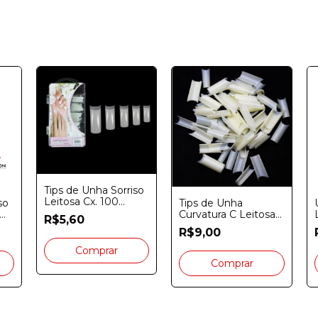
Tips de Unha Sorriso
Leitosa Cx. 100
so
Tips de Unha
Unidades
Curvatura C Leitosa
R$5,60
New Quality Cx. 100
R$9,00
Unidades