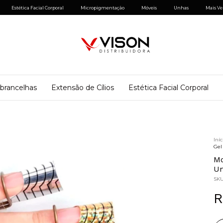
Estética Facial Corporal
Micropigmentação
Móveis
Unhas
Mais Ve
brancelhas
Extensão de Cílios
Estética Facial Corporal
Iníc
Gel
Mo
Un
SK
R