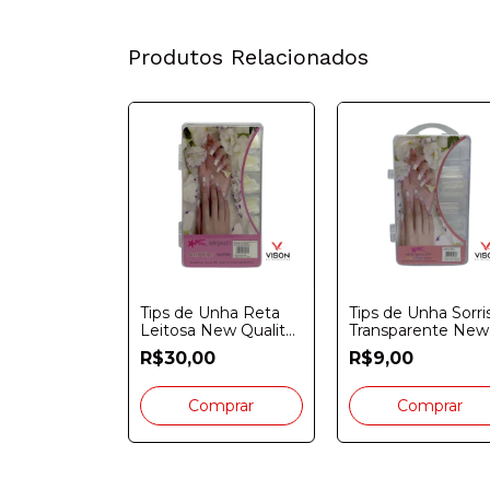
Produtos Relacionados
 Reutilizável
Tips de Unha Reta
Tips de Unha Sorri
a Pct.100
Leitosa New Quality
Transparente New
s
Cx. 500 Unidades
Quality Cx. 100
0
R$30,00
R$9,00
Unidades