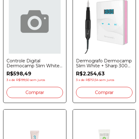
Controle Digital
Dermografo Dermocamp
Dermocamp Slim White -
Slim White + Sharp 300
Branco / Rs
Pro Black
R$598,49
R$2.254,63
3
x
de
R$199,50
sem juros
3
x
de
R$751,54
sem juros