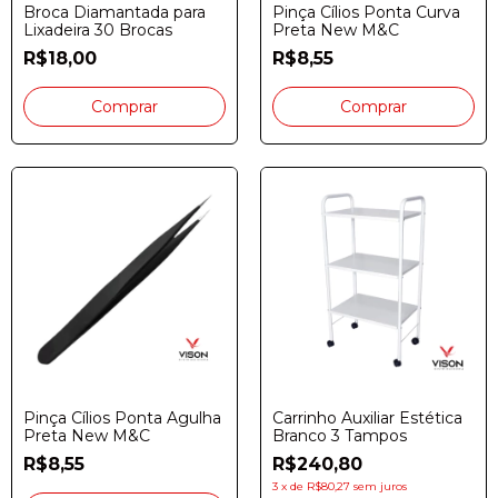
Broca Diamantada para
Pinça Cílios Ponta Curva
Lixadeira 30 Brocas
Preta New M&C
R$18,00
R$8,55
Pinça Cílios Ponta Agulha
Carrinho Auxiliar Estética
Preta New M&C
Branco 3 Tampos
R$8,55
R$240,80
3
x
de
R$80,27
sem juros