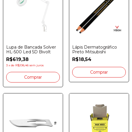
Lupa de Bancada Solver
Lápis Dermatográfico
HL-500 Led 5D Bivolt
Preto Mitsubishi
R$619,38
R$18,54
3
x
de
R$206,46
sem juros