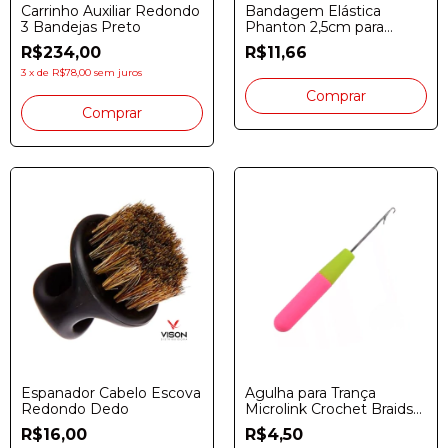
Carrinho Auxiliar Redondo
Bandagem Elástica
3 Bandejas Preto
Phanton 2,5cm para
Dermógrafo
R$234,00
R$11,66
3
x
de
R$78,00
sem juros
Espanador Cabelo Escova
Agulha para Trança
Redondo Dedo
Microlink Crochet Braids
Trava Gancho
R$16,00
R$4,50