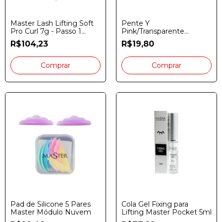
Master Lash Lifting Soft
Pente Y
Pro Curl 7g - Passo 1
Pink/Transparente
Pocket
Redondo 1cm Master 10
R$104,23
R$19,80
Unidades
Pad de Silicone 5 Pares
Cola Gel Fixing para
Master Módulo Nuvem
Lifting Master Pocket 5ml