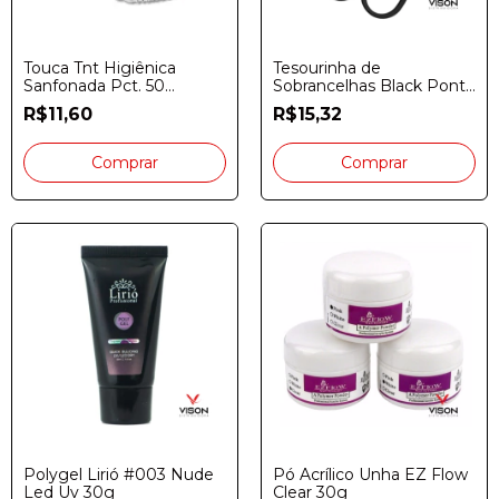
Touca Tnt Higiênica
Tesourinha de
Sanfonada Pct. 50
Sobrancelhas Black Ponta
Unidades
Reta
R$11,60
R$15,32
Polygel Lirió #003 Nude
Pó Acrílico Unha EZ Flow
Led Uv 30g
Clear 30g