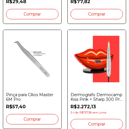
R$29,48
R$77,82
Pinça para Cílios Master
Dermografo Dermocamp
6M Pro
Kiss Pink + Sharp 300 Pro
Black
R$57,40
R$2.272,13
3
x
de
R$757,38
sem juros