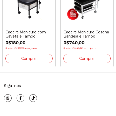
Cadeira Manicure com
Cadeira Manicure Cesena
Gaveta e Tampo
Bandeja e Tampo
R$180,00
R$740,00
3
x
de
R$60,00
sem juros
3
x
de
R$246,67
sem juros
Siga-nos