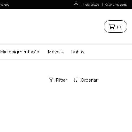
|
ndidos
Iniciar sessão
Criar uma conta
(
0
)
Micropigmentação
Móveis
Unhas
Filtrar
Ordenar