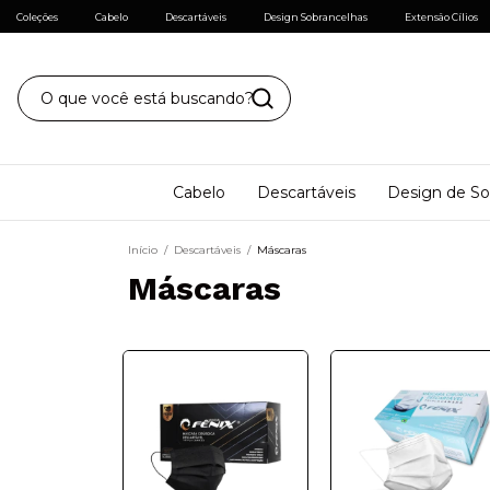
Coleções
Cabelo
Descartáveis
Design Sobrancelhas
Extensão Cílios
Cabelo
Descartáveis
Design de So
Início
/
Descartáveis
/
Máscaras
Máscaras