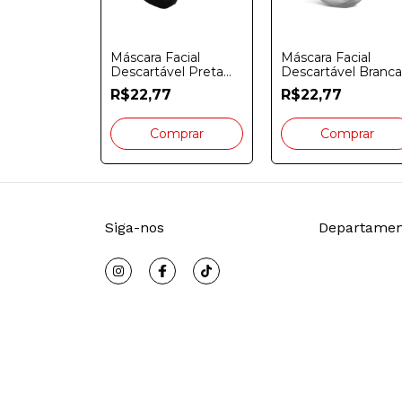
Máscara Facial
Máscara Facial
Descartável Preta
Descartável Branca
Tripla Fênix Cx. 50
Tripla Fênix Cx. 50
R$22,77
R$22,77
Unidades
Unidades
Siga-nos
Departamen