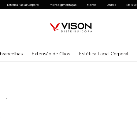
Estética Facial Corporal
Micropigmentação
Móveis
Unhas
Mais Ve
brancelhas
Extensão de Cílios
Estética Facial Corporal