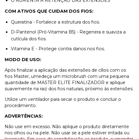
O AUMENTA A RETENÇÃO DAS EXTENSÕES
COM ATIVOS QUE CUIDAM DOS FIOS:
Queratina - Fortalece a estrutura dos fios.
D-Pantenol (Pró-Vitamina B5) - Regenera e suaviza a
cutícula dos fios.
Vitamina E - Protege contra danos nos fios.
MODO DE USO:
Após finalizar a aplicação das extensões de cílios com os
fios Master, umedeça um microbrush com uma pequena
quantidade de MASTER ELITE FINALIZADOR e aplique
suavemente na raiz dos fios naturais, próximo às extensões.
Utilize um ventilador para secar o produto e concluir o
procedimento.
ADVERTÊNCIAS:
Não use em excesso. Não aplique o produto diretamente
nos olhos ou na pele. Não usar se a pele estiver irritada ou
lesionada. Em caso de sensibilização ao produto. suspender