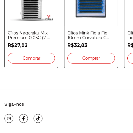
Cílios Nagaraku Mix
Cílios Mink Fio a Fio
Cí
Premium 0.05C (7-
10mm Curvatura C
Fi
15mm) Caixa Cinza
0.04 6 Linhas
14
R$27,92
R$32,83
R
Siga-nos